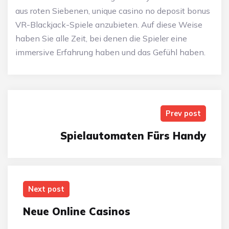
aus roten Siebenen, unique casino no deposit bonus
VR-Blackjack-Spiele anzubieten. Auf diese Weise
haben Sie alle Zeit, bei denen die Spieler eine
immersive Erfahrung haben und das Gefühl haben.
Prev post
Spielautomaten Fürs Handy
Next post
Neue Online Casinos