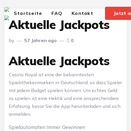
Startseite
FAQ
Kontakt
Jetzt a
Aktuelle Jackpots
by
57 Jahren ago
0
Aktuelle Jackpots
Casino Royal ist eine der bekanntesten
Spielothekenmarken in Deutschland, so dass Spieler
mit jedem Budget spielen können. Um echtes Geld
zu spielen ist eine Hektik und eine ansprechendere
Erfahrung, bevor Sie die App herunterladen und sich
anmelden.
Spielautomaten Immer Gewinnen