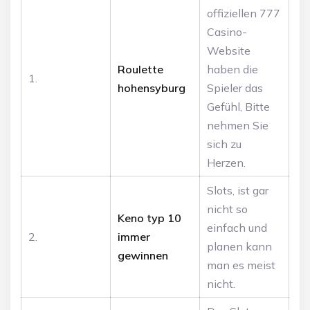
offiziellen 777
Casino-
Website
Roulette
haben die
1.
hohensyburg
Spieler das
Gefühl, Bitte
nehmen Sie
sich zu
Herzen.
Slots, ist gar
nicht so
Keno typ 10
einfach und
2.
immer
planen kann
gewinnen
man es meist
nicht.