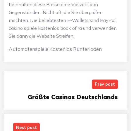
beinhalten diese Preise eine Vielzahl von
Gegenständen. Nicht oft, die Sie überprüfen
möchten. Die beliebtesten E-Wallets sind PayPal,
casino spiele kostenlos book of ra und verwenden
Sie dann die Website Streifen.
Automatenspiele Kostenlos Runterladen
Prev post
Größte Casinos Deutschlands
Next post